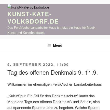
Zum
Inhalt
KUNST-KATE-
springen
VOLKSDORF.DE
Das Ferck'sche Landarbeiter Haus ist jetzt ein Haus für Musik,
Kunst und Kunsthandwerk
Menü
VERÖFFENTLICHT
9. SEPTEMBER 2022, 11:00
AM
Tag des offenen Denkmals 9.-11.9.
Willkommen im ehemaligen Ferck*schen Landarbeiterhaus
„KulturSpur. Ein Fall für den Denkmalschutz” lautet das
Motto des Tags des offenen Denkmals® und lädt ein, sich
auf spannende Spurensuche zu begeben. Welche Spuren