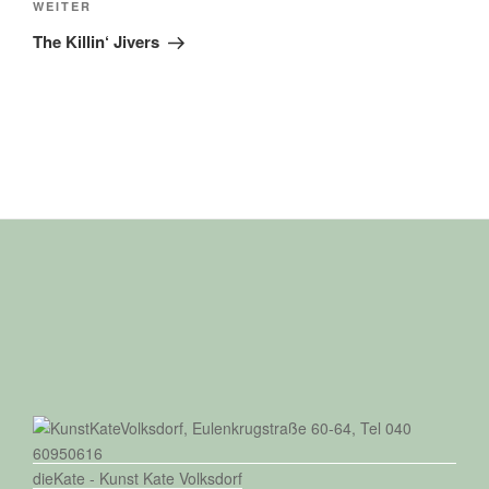
Nächster
WEITER
Beitrag
The Killin‘ Jivers
dieKate - Kunst Kate Volksdorf