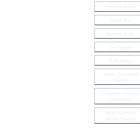
Friederike Severin
Margrit Buls
Dorothea Ziegler
Dea Theinert
Antje Harms
Tatjana Christiaans
(Malerei)
Elisabeth Fornacon
(Skulpturen)
Nicole Kochheim
(Acrylic Pouring)