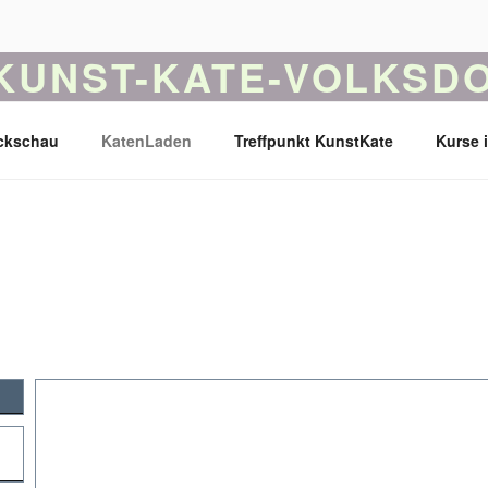
KUNST-KATE-VOLKSDO
as Ferck'sche Landarbeiter Haus ist jetzt ein Haus für Musik,
ckschau
KatenLaden
Treffpunkt KunstKate
Kurse 