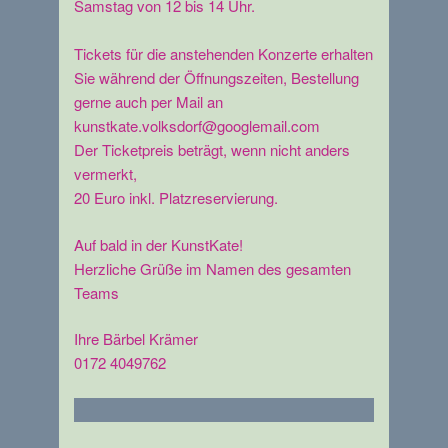
Samstag von 12 bis 14 Uhr.
Tickets für die anstehenden Konzerte erhalten
Sie während der Öffnungszeiten, Bestellung
gerne auch per Mail an
kunstkate.volksdorf@googlemail.com
Der Ticketpreis beträgt, wenn nicht anders
vermerkt,
20 Euro inkl. Platzreservierung.
Auf bald in der KunstKate!
Herzliche Grüße im Namen des gesamten
Teams
Ihre Bärbel Krämer
0172 4049762