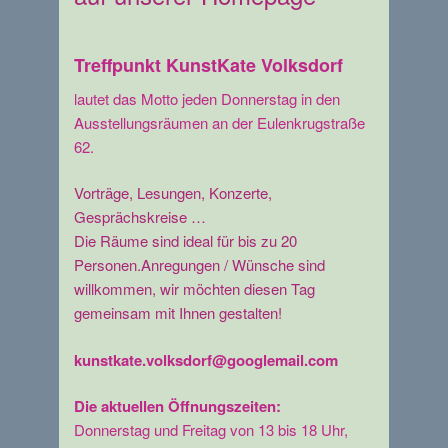
Treffpunkt KunstKate Volksdorf
lautet das Motto jeden Donnerstag in den
Ausstellungsräumen an der Eulenkrugstraße
62.
Vorträge, Lesungen, Konzerte,
Gesprächskreise …
Die Räume sind ideal für bis zu 20
Personen.Anregungen / Wünsche sind
willkommen, wir möchten diesen Tag
gemeinsam mit Ihnen gestalten!
kunstkate.volksdorf@googlemail.com
Die aktuellen Öffnungszeiten:
Donnerstag und Freitag von 13 bis 18 Uhr,