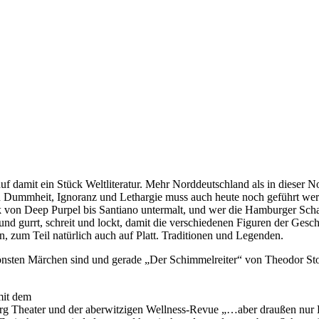
 damit ein Stück Weltliteratur. Mehr Norddeutschland als in dieser No
n Dummheit, Ignoranz und Lethargie muss auch heute noch geführt wer
 von Deep Purpel bis Santiano untermalt, und wer die Hamburger Sch
t und gurrt, schreit und lockt, damit die verschiedenen Figuren der Ge
 zum Teil natürlich auch auf Platt. Traditionen und Legenden.
chönsten Märchen sind und gerade „Der Schimmelreiter“ von Theodor Sto
mit dem
g Theater und der aberwitzigen Wellness-Revue „…aber draußen nur Kä