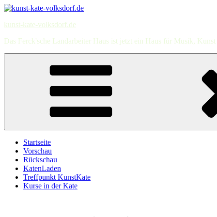
Zum
Inhalt
kunst-kate-volksdorf.de
springen
Das Ferck'sche Landarbeiter Haus ist jetzt ein Haus für Musik, Kun
Startseite
Vorschau
Rückschau
KatenLaden
Treffpunkt KunstKate
Kurse in der Kate