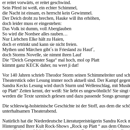
er reitet vorwärts, er reitet geschwind.
Sein Pferd ist weiß, ein echter Schimmel,
die Nacht ist einsam, es herrscht kein Gewimmel.
Der Deich droht zu brechen, Hauke will ihn erhöhen,
doch leider muss er eingestehen:
Das Volk ist dumm, voll Aberglauben
So wird die Nordsee alles rauben…
Nur Liebchen Elke hält zu Haien,
doch er ertrinkt und kann sie nicht freien.
Mythen und Märchen gibt´s in Friesland zu Hauf´,
doch Storms Novelle, sie nimmt ihren Lauf
Die “Deich Gespenster Saga“ mal hoch, mol op Platt
kümmt ganz KECK daher, nu weet ji dat!
Vor 140 Jahren schrieb Theodor Storm seinen Schimmelreiter und schuf
Theaterstück oder Lesung immer noch aktuell sind. Der Kampf gege
Sandra Kecks Lesung wird durch Sturm und Wellenschlag, mit Musik
op Platt“ Zeiten kennt, der weiß: Sie liebt es ungewöhnlich! Sie sing
werden die Texte szenisch gelesen und dazu passende Songs gesungen,
Die schleswig-holsteinische Geschichte ist der Stoff, aus dem die s
unterhaltsamen Theaterabend.
Natürlich hat die Niederdeutsche Literaturpreisträgerin Sandra Keck 
Hintergrund Ihrer Kult Rock-Shows „Rock op Platt “ aus dem Ohnsor