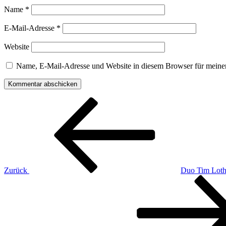
Name
*
E-Mail-Adresse
*
Website
Name, E-Mail-Adresse und Website in diesem Browser für meine
Beitragsnavigation
Vorheriger
Beitrag
Zurück
Duo Tim Lot
Nächster
Beitrag