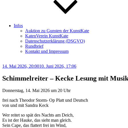
Infos
Auktion zu Gunsten der KunstKate
KatenVerein KunstKate
Datenschutzerklärung (DSGVO)
Rundbrief
Kontakt und Impressum
Veröffentlicht
14. Mai 2026, 20:00
10. Juni 2026, 17:06
am
Schimmelreiter – Kecke Lesung mit Musi
Donnerstag, 14. Mai 2026 um 20 Uhr
frei nach Theodor Storm- Op Platt und Deutsch
von und mit Sandra Keck
Wer reitet so spät des Nachts am Deich,
Es ist der Hauke, das sieht man gleich.
Sein Cape, das flattert frei im Wind,