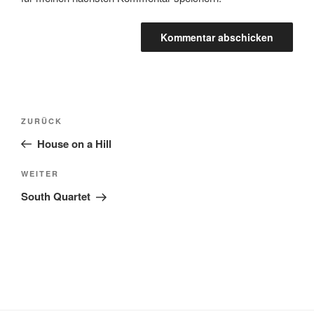
Beitragsnavigation
Vorheriger
ZURÜCK
Beitrag
House on a Hill
Nächster
WEITER
Beitrag
South Quartet