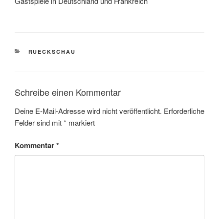
Gastspiele in Deutschland und Frankreich
KATEGORIEN
RUECKSCHAU
Schreibe einen Kommentar
Deine E-Mail-Adresse wird nicht veröffentlicht.
Erforderliche
Felder sind mit
*
markiert
Kommentar
*