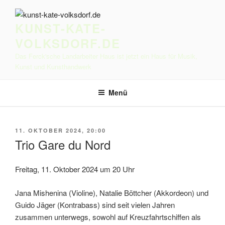
Zum
Inhalt
KUNST-KATE-
springen
VOLKSDORF.DE
Das Ferck'sche Landarbeiter Haus ist jetzt ein Haus für Musik,
Kunst und Kunsthandwerk
Menü
VERÖFFENTLICHT
11. OKTOBER 2024, 20:00
AM
Trio Gare du Nord
Freitag, 11. Oktober 2024 um 20 Uhr
Jana Mishenina (Violine), Natalie Böttcher (Akkordeon) und
Guido Jäger (Kontrabass) sind seit vielen Jahren
zusammen unterwegs, sowohl auf Kreuzfahrtschiffen als