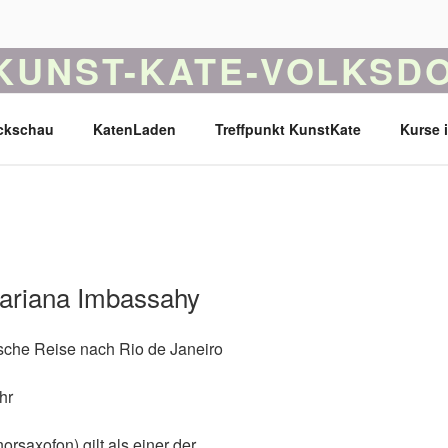
KUNST-KATE-VOLKSDO
as Ferck'sche Landarbeiter Haus ist jetzt ein Haus für Musik,
ckschau
KatenLaden
Treffpunkt KunstKate
Kurse 
ariana Imbassahy
ische Reise nach Rio de Janeiro
hr
orsaxofon) gilt als einer der