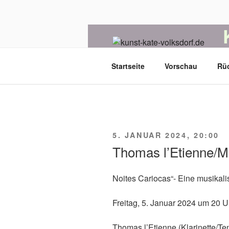
Zum
Inhalt
springen
D
Startseite
Vorschau
Rü
VERÖFFENTLICHT
5. JANUAR 2024, 20:00
AM
Thomas l’Etienne/M
Noites Cariocas“- Eine musikal
Freitag, 5. Januar 2024 um 20 U
Thomas l’Etienne (Klarinette/Ten