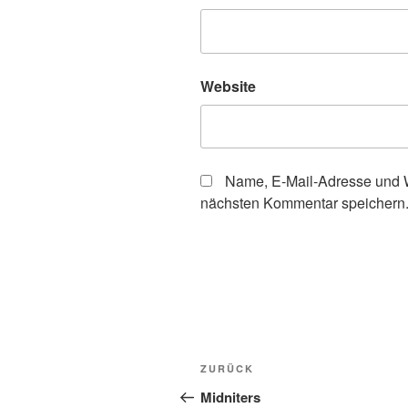
Website
Name, E-Mail-Adresse und W
nächsten Kommentar speichern
Beitragsnavigation
Vorheriger
ZURÜCK
Beitrag
Midniters