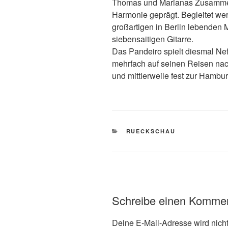
Thomas und Marianas Zusammens
Harmonie geprägt. Begleitet we
großartigen in Berlin lebenden 
siebensaitigen Gitarre.
Das Pandeiro spielt diesmal Nef
mehrfach auf seinen Reisen nach
und mittlerweile fest zur Hambu
KATEGORIEN
RUECKSCHAU
Schreibe einen Komme
Deine E-Mail-Adresse wird nicht 