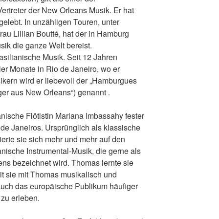
rtreter der New Orleans Musik. Er hat
gelebt. In unzähligen Touren, unter
au Lillian Boutté, hat der in Hamburg
ik die ganze Welt bereist.
silianische Musik. Seit 12 Jahren
vier Monate in Rio de Janeiro, wo er
sikern wird er liebevoll der „Hamburgues
er aus New Orleans“) genannt .
ianische Flötistin Mariana Imbassahy fester
de Janeiros. Ursprünglich als klassische
ierte sie sich mehr und mehr auf den
anische Instrumental-Musik, die gerne als
ens bezeichnet wird. Thomas lernte sie
it sie mit Thomas musikalisch und
uch das europäische Publikum häufiger
e zu erleben.