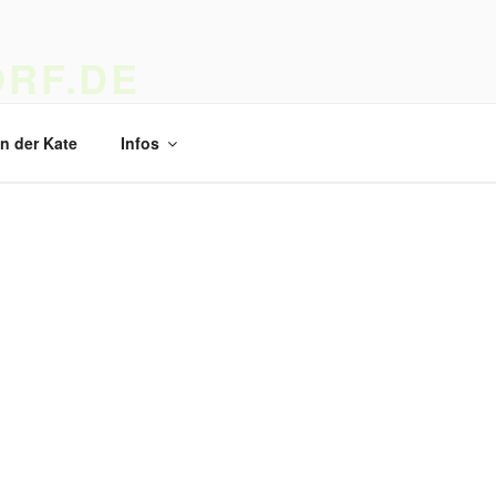
RF.DE
 Kunst und Kunsthandwerk
in der Kate
Infos