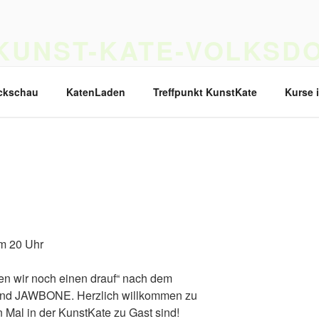
KUNST-KATE-VOLKSDO
as Ferck'sche Landarbeiter Haus ist jetzt ein Haus für Musik,
ckschau
KatenLaden
Treffpunkt KunstKate
Kurse 
m 20 Uhr
n wir noch einen drauf“ nach dem
 Band JAWBONE. Herzlich willkommen zu
Mal in der KunstKate zu Gast sind!