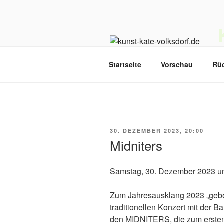
Zum
Inhalt
springen
D
Startseite
Vorschau
Rü
VERÖFFENTLICHT
30. DEZEMBER 2023, 20:00
AM
Midniters
Samstag, 30. Dezember 2023 u
Zum Jahresausklang 2023 „gebe
traditionellen Konzert mit der
den MIDNITERS, die zum ersten 