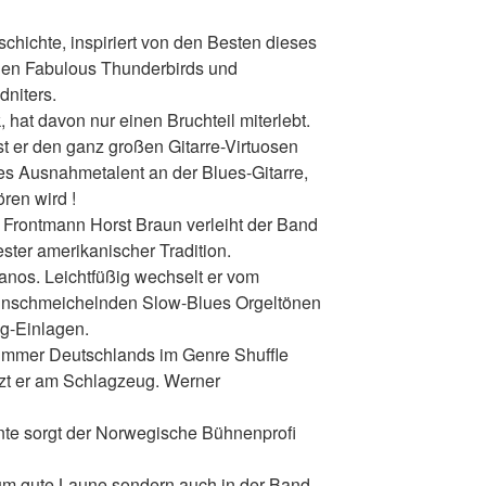
hichte, inspiriert von den Besten dieses
den Fabulous Thunderbirds und
dniters.
, hat davon nur einen Bruchteil miterlebt.
st er den ganz großen Gitarre-Virtuosen
tes Ausnahmetalent an der Blues-Gitarre,
ren wird !
 Frontmann Horst Braun verleiht der Band
ster amerikanischer Tradition.
ianos. Leichtfüßig wechselt er vom
inschmeichelnden Slow-Blues Orgeltönen
ng-Einlagen.
ummer Deutschlands im Genre Shuffle
tzt er am Schlagzeug. Werner
nte sorgt der Norwegische Bühnenprofi
ikum gute Laune sondern auch in der Band