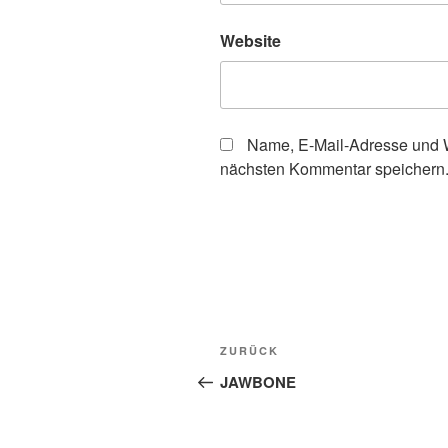
Website
Name, E-Mail-Adresse und W
nächsten Kommentar speichern
Beitragsnavigation
Vorheriger
ZURÜCK
Beitrag
JAWBONE