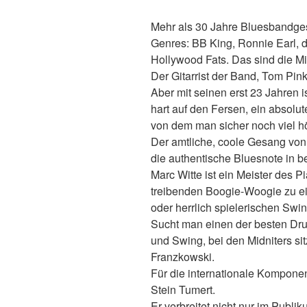
Mehr als 30 Jahre Bluesbandgesc
Genres: BB King, Ronnie Earl, 
Hollywood Fats. Das sind die Mi
Der Gitarrist der Band, Tom Pink
Aber mit seinen erst 23 Jahren i
hart auf den Fersen, ein absolu
von dem man sicher noch viel hö
Der amtliche, coole Gesang von
die authentische Bluesnote in be
Marc Witte ist ein Meister des P
treibenden Boogie-Woogie zu e
oder herrlich spielerischen Swi
Sucht man einen der besten Dr
und Swing, bei den Midniters si
Franzkowski.
Für die internationale Kompone
Stein Tumert.
Er verbreitet nicht nur im Publ