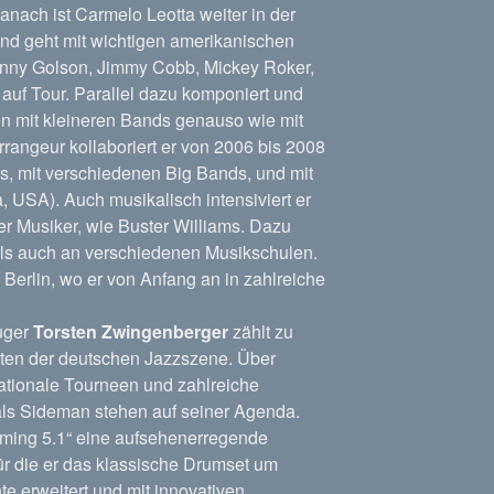
nach ist Carmelo Leotta weiter in der
und geht mit wichtigen amerikanischen
enny Golson, Jimmy Cobb, Mickey Roker,
auf Tour. Parallel dazu komponiert und
ben mit kleineren Bands genauso wie mit
rrangeur kollaboriert er von 2006 bis 2008
ns, mit verschiedenen Big Bands, und mit
a, USA). Auch musikalisch intensiviert er
ler Musiker, wie Buster Williams. Dazu
r als auch an verschiedenen Musikschulen.
 Berlin, wo er von Anfang an in zahlreiche
uger
Torsten Zwingenberger
zählt zu
iten der deutschen Jazzszene. Über
nationale Tourneen und zahlreiche
als Sideman stehen auf seiner Agenda.
mming 5.1“ eine aufsehenerregende
ür die er das klassische Drumset um
te erweitert und mit innovativen