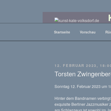
Zum
Inhalt
springen
D
Startseite
Vorschau
Rü
VERÖFFENTLICHT
12. FEBRUAR 2023, 18:0
AM
Torsten Zwingenberg
Sonntag 12. Februar 2023 um 1
Hinter dem Bandnamen verbirgt s
exquisite Berliner Jazzmusike
am Schlagzeug ist sowohl im J