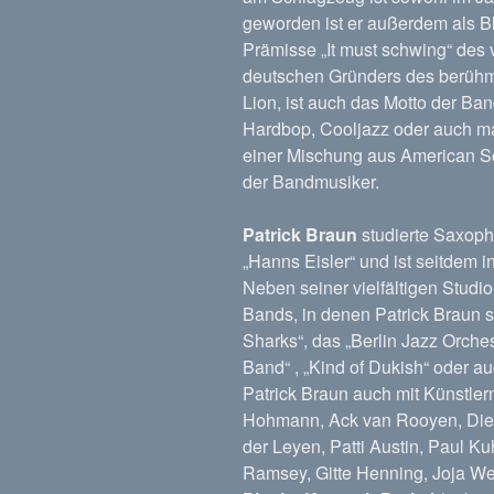
geworden ist er außerdem als B
Prämisse „It must schwing“ des
deutschen Gründers des berühmt
Lion, ist auch das Motto der Ba
Hardbop, Cooljazz oder auch mal
einer Mischung aus American S
der Bandmusiker.
Patrick Braun
studierte Saxoph
„Hanns Eisler“ und ist seitdem i
Neben seiner vielfältigen Studio
Bands, in denen Patrick Braun spi
Sharks“, das „Berlin Jazz Orchest
Band“ , „Kind of Dukish“ oder a
Patrick Braun auch mit Künstle
Hohmann, Ack van Rooyen, Diete
der Leyen, Patti Austin, Paul K
Ramsey, Gitte Henning, Joja We