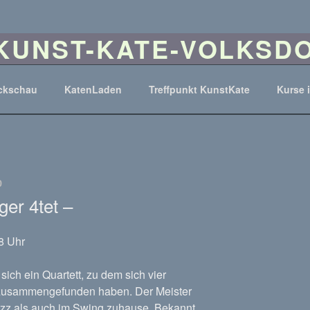
KUNST-KATE-VOLKSDO
as Ferck'sche Landarbeiter Haus ist jetzt ein Haus für Musik,
ckschau
KatenLaden
Treffpunkt KunstKate
Kurse 
0
er 4tet –
8 Uhr
ich ein Quartett, zu dem sich vier
r zusammengefunden haben. Der Meister
azz als auch im Swing zuhause. Bekannt