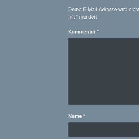
Deine E-Mail-Adresse wird nicht 
mit
*
markiert
Kommentar
*
Name
*