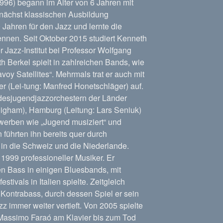
996) begann im Alter von 6 Jahren mit
unächst klassischen Ausbildung
0 Jahren für den Jazz und lernte die
ennen. Seit Oktober 2015 studiert Kenneth
 Jazz-Institut bei Professor Wolfgang
 Berkel spielt in zahlreichen Bands, wie
oy Satellites“. Mehrmals trat er auch mit
r (Lei-tung: Manfred Honetschläger) auf.
desjugendjazzorchestern der Länder
igham), Hamburg (Leitung: Lars Seniuk)
werben wie „Jugend musiziert“ und
n führten ihn bereits quer durch
 in die Schweiz und die Niederlande.
t 1999 professioneller Musiker. Er
en Bass in einigen Bluesbands, mit
stivals in Italien spielte. Zeitgleich
Kontrabass, durch dessen Spiel er sein
z immer weiter vertieft. Von 2005 spielte
 Massimo Faraó am Klavier bis zum Tod