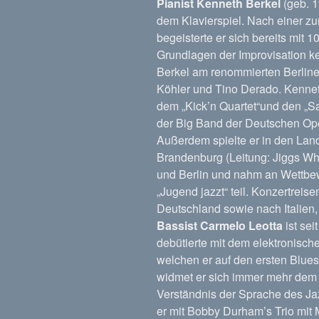
Pianist Kenneth Berkel
(geb. 1
dem Klavierspiel. Nach einer z
begeisterte er sich bereits mit 1
Grundlagen der Improvisation k
Berkel am renommierten Berliner
Köhler und Tino Derado. Kenneth
dem „Kick’n Quartet“und den „Sav
der Big Band der Deutschen Ope
Außerdem spielte er in den Lan
Brandenburg (Leitung: Jiggs Wh
und Berlin und nahm an Wettbe
„Jugend jazzt“ teil. Konzertreise
Deutschland sowie nach Italien,
Bassist Carmelo Leotta
ist sei
debütierte mit dem elektronisch
welchen er auf den ersten Bluesfe
widmet er sich immer mehr dem 
Verständnis der Sprache des Jaz
er mit Bobby Durham’s Trio mit