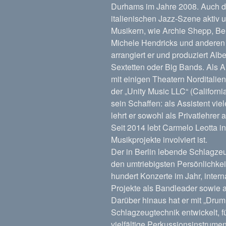
Durhams im Jahre 2008. Auch da
italienischen Jazz-Szene aktiv 
Musikern, wie Archie Shepp, B
Michele Hendricks und anderen 
arrangiert er und produziert Al
Sextetten oder Big Bands. Als A
mit einigen Theatern Norditalie
der „Unity Music LLC“ (Californi
sein Schaffen: als Assistent vie
lehrt er sowohl als Privatlehre
Seit 2014 lebt Carmelo Leotta in
Musikprojekte involviert ist.
Der in Berlin lebende Schlagze
den umtriebigsten Persönlichke
hundert Konzerte im Jahr, inter
Projekte als Bandleader sowie 
Darüber hinaus hat er mit „Dru
Schlagzeugtechnik entwickelt, f
vielfältige Perkussionsinstrumen