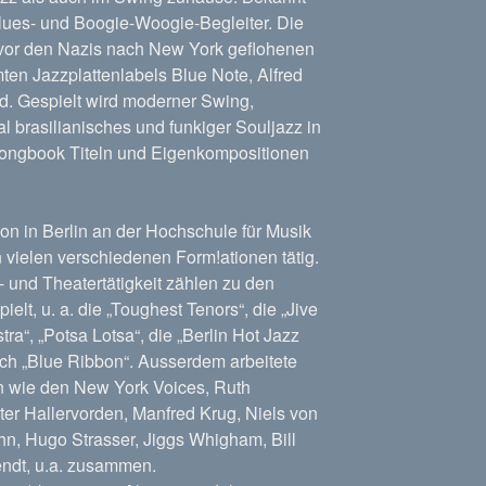
lues- und Boogie-Woogie-Begleiter. Die
 vor den Nazis nach New York geflohenen
en Jazzplattenlabels Blue Note, Alfred
nd. Gespielt wird moderner Swing,
 brasilianisches und funkiger Souljazz in
ongbook Titeln und Eigenkompositionen
on in Berlin an der Hochschule für Musik
n vielen verschiedenen Form!ationen tätig.
- und Theatertätigkeit zählen zu den
elt, u. a. die „Toughest Tenors“, die „Jive
ra“, „Potsa Lotsa“, die „Berlin Hot Jazz
uch „Blue Ribbon“. Ausserdem arbeitete
rn wie den New York Voices, Ruth
r Hallervorden, Manfred Krug, Niels von
uhn, Hugo Strasser, Jiggs Whigham, Bill
ndt, u.a. zusammen.