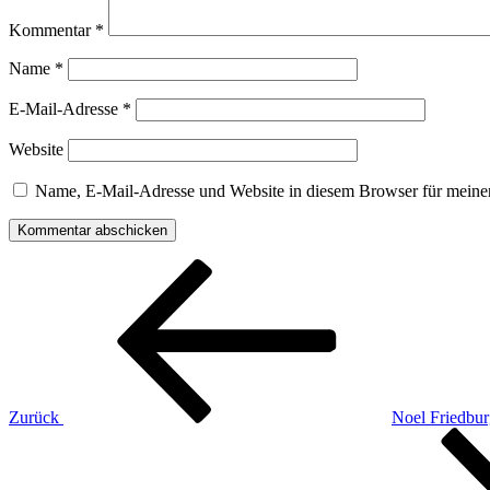
Kommentar
*
Name
*
E-Mail-Adresse
*
Website
Name, E-Mail-Adresse und Website in diesem Browser für meine
Beitragsnavigation
Vorheriger
Beitrag
Zurück
Noel Friedbu
Nächster
Beitrag