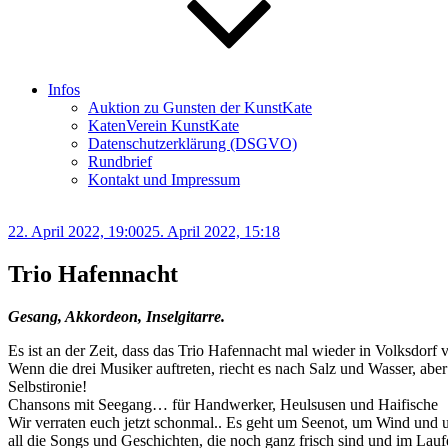
Infos
Auktion zu Gunsten der KunstKate
KatenVerein KunstKate
Datenschutzerklärung (DSGVO)
Rundbrief
Kontakt und Impressum
Veröffentlicht
22. April 2022, 19:00
25. April 2022, 15:18
am
Trio Hafennacht
Gesang, Akkordeon, Inselgitarre.
Es ist an der Zeit, dass das Trio Hafennacht mal wieder in Volksdor
Wenn die drei Musiker auftreten, riecht es nach Salz und Wasser, ab
Selbstironie!
Chansons mit Seegang… für Handwerker, Heulsusen und Haifische
Wir verraten euch jetzt schonmal.. Es geht um Seenot, um Wind und
all die Songs und Geschichten, die noch ganz frisch sind und im Lauf