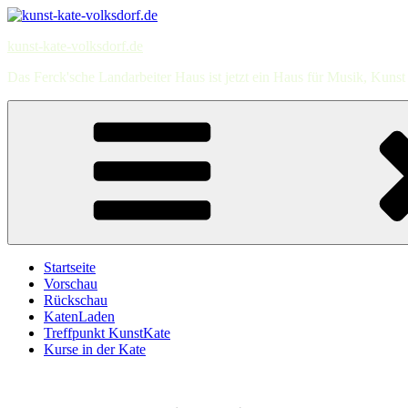
Zum
Inhalt
kunst-kate-volksdorf.de
springen
Das Ferck'sche Landarbeiter Haus ist jetzt ein Haus für Musik, Kun
Startseite
Vorschau
Rückschau
KatenLaden
Treffpunkt KunstKate
Kurse in der Kate