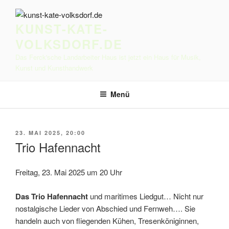
Zum
Inhalt
KUNST-KATE-
springen
VOLKSDORF.DE
Das Ferck'sche Landarbeiter Haus ist jetzt ein Haus für Musik,
Kunst und Kunsthandwerk
Menü
VERÖFFENTLICHT
23. MAI 2025, 20:00
AM
Trio Hafennacht
Freitag, 23. Mai 2025 um 20 Uhr
Das Trio Hafennacht
und maritimes Liedgut… Nicht nur
nostalgische Lieder von Abschied und Fernweh…. Sie
handeln auch von fliegenden Kühen, Tresenköniginnen,