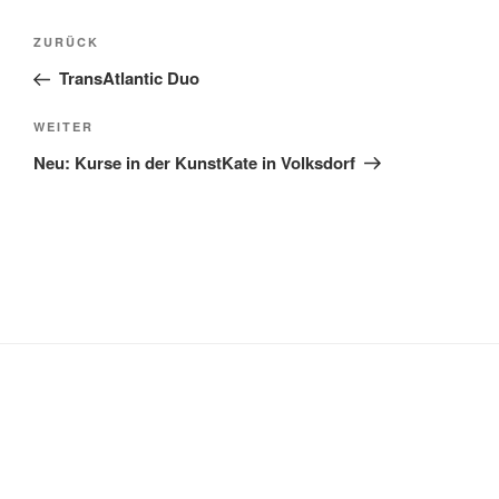
Beitragsnavigation
Vorheriger
ZURÜCK
Beitrag
TransAtlantic Duo
Nächster
WEITER
Beitrag
Neu: Kurse in der KunstKate in Volksdorf