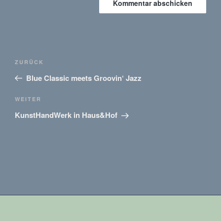
Beitragsnavigation
Vorheriger
ZURÜCK
Beitrag
Blue Classic meets Groovin‘ Jazz
Nächster
WEITER
Beitrag
KunstHandWerk in Haus&Hof