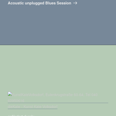
Beitrag
Acoustic unplugged Blues Session
dieKate - Kunst Kate Volksdorf