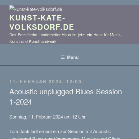
Zum
Inhalt
KUNST-KATE-
springen
VOLKSDORF.DE
Das Ferck'sche Landarbeiter Haus ist jetzt ein Haus für Musik,
Kunst und Kunsthandwerk
Menü
VERÖFFENTLICHT
11. FEBRUAR 2024, 12:00
AM
Acoustic unplugged Blues Session
1-2024
Sonntag, 11. Februar 2024 um 12 Uhr
Tom Jack lädt erneut ein zur Session mit Acoustic
Unplugged Blues und Verwandtem. Musiker und Gäste