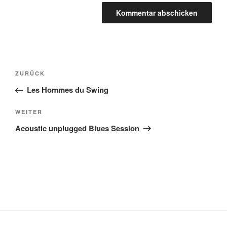
Beitragsnavigation
Vorheriger
ZURÜCK
Beitrag
Les Hommes du Swing
Nächster
WEITER
Beitrag
Acoustic unplugged Blues Session