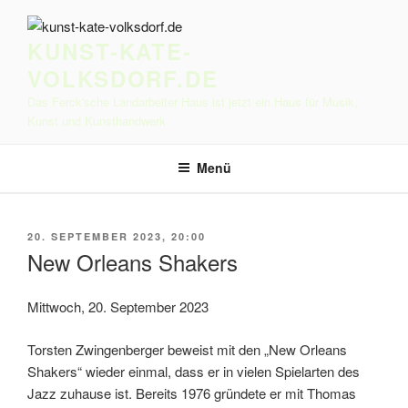
Zum
Inhalt
KUNST-KATE-
springen
VOLKSDORF.DE
Das Ferck'sche Landarbeiter Haus ist jetzt ein Haus für Musik,
Kunst und Kunsthandwerk
Menü
VERÖFFENTLICHT
20. SEPTEMBER 2023, 20:00
AM
New Orleans Shakers
Mittwoch, 20. September 2023
Torsten Zwingenberger beweist mit den „New Orleans
Shakers“ wieder einmal, dass er in vielen Spielarten des
Jazz zuhause ist. Bereits 1976 gründete er mit Thomas