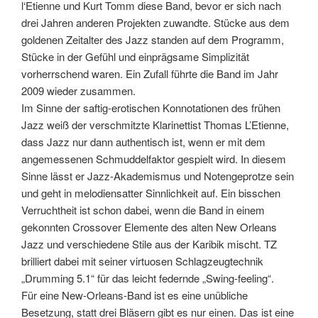
l‘Etienne und Kurt Tomm diese Band, bevor er sich nach
drei Jahren anderen Projekten zuwandte. Stücke aus dem
goldenen Zeitalter des Jazz standen auf dem Programm,
Stücke in der Gefühl und einprägsame Simplizität
vorherrschend waren. Ein Zufall führte die Band im Jahr
2009 wieder zusammen.
Im Sinne der saftig-erotischen Konnotationen des frühen
Jazz weiß der verschmitzte Klarinettist Thomas L’Etienne,
dass Jazz nur dann authentisch ist, wenn er mit dem
angemessenen Schmuddelfaktor gespielt wird. In diesem
Sinne lässt er Jazz-Akademismus und Notengeprotze sein
und geht in melodiensatter Sinnlichkeit auf. Ein bisschen
Verruchtheit ist schon dabei, wenn die Band in einem
gekonnten Crossover Elemente des alten New Orleans
Jazz und verschiedene Stile aus der Karibik mischt. TZ
brilliert dabei mit seiner virtuosen Schlagzeugtechnik
„Drumming 5.1“ für das leicht federnde „Swing-feeling“.
Für eine New-Orleans-Band ist es eine unübliche
Besetzung, statt drei Bläsern gibt es nur einen. Das ist eine