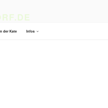
RF.DE
 Kunst und Kunsthandwerk
in der Kate
Infos