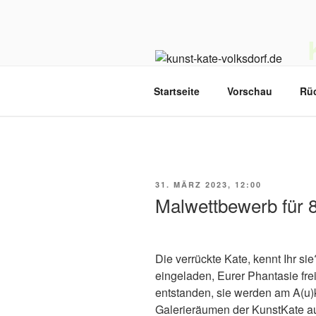
Zum
Inhalt
springen
D
Startseite
Vorschau
Rü
VERÖFFENTLICHT
31. MÄRZ 2023, 12:00
AM
Malwettbewerb für 8
Die verrückte Kate, kennt Ihr 
eingeladen, Eurer Phantasie frei
entstanden, sie werden am A(u)k
Galerieräumen der KunstKate aus