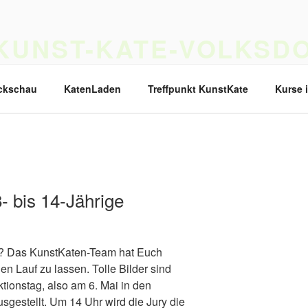
KUNST-KATE-VOLKSDO
as Ferck'sche Landarbeiter Haus ist jetzt ein Haus für Musik,
ckschau
KatenLaden
Treffpunkt KunstKate
Kurse 
- bis 14-Jährige
sie? Das KunstKaten-Team hat Euch
en Lauf zu lassen. Tolle Bilder sind
tionstag, also am 6. Mai in den
gestellt. Um 14 Uhr wird die Jury die