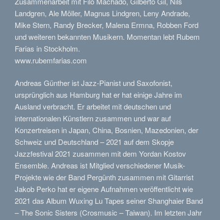
Zusammenarbeit mit Filó Machado, Gilberto Gil, Nils
Landgren, Ale Möller, Magnus Lindgren, Leny Andrade,
Mike Stern, Randy Brecker, Malena Ermna, Robben Ford
und weiteren bekannten Musikern. Momentan lebt Rubem
Farias in Stockholm.
www.rubemfarias.com
Andreas Günther ist Jazz-Pianist und Saxofonist,
ursprünglich aus Hamburg hat er hat einige Jahre im
Ausland verbracht. Er arbeitet mit deutschen und
internationalen Künstlern zusammen und war auf
Konzertreisen in Japan, China, Bosnien, Mazedonien, der
Schweiz und Deutschland – 2021 auf dem Skopje
Jazzfestival 2021 zusammen mit dem Yordan Kostov
Ensemble. Andreas ist Mitglied verschiedener Musik-
Projekte wie der Band Pergünth zusammen mit Gitarrist
Jakob Perko hat er eigene Aufnahmen veröffentlicht wie
2021 das Album Wuxing Lu Tapes seiner Shanghaier Band
– The Sonic Sisters (Crosmusic – Taiwan). Im letzten Jahr