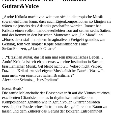
Guitar&Voice
„André Krikula macht vor, wie man sich in die tropische Musik
soweit einfühlen kann, dass auch Eigenkompositionen so klingen als
wären sie jenseits des Atlantiks geschaffen worden. Immer hat
Krikula einen vollen, melodieverliebten Ton auf seinen sechs Saiten,
und der kommt in den lyrischen Momenten wie „La Mara“ und
„Flores de cristal“ mit einem imaginativem Freigeist grandios zur
Geltung, fern von simpler Kopie brasilianischer Töne“
Stefan Franzen, „Akustik Gitarre“
…“Brazilian guitar, das ist nun mal sein musikalisches Leben…
André Krikula ist seit eh so etwas wie eine Institution in Sachen
brasilianischer Musik. Gil bleibt nicht Gil, Veloso nicht Veloso.
Dazu hat Krikula zu viel eigene Musikalität im Bauch. Was will
man mehr von einem deutschen Brasilianer?“
Alexander Schmitz „ Jazz-Podium“
Bossa Beats“
Die sanfte Melancholie der Bossanova trifft auf die Virtuosität eines
exzellenten Gitarristen, der es in rhythmisch mitreißenden
Kompositionen genauso wie in gefühlvollen Gitarrenballaden
versteht, der Poesie seines Instruments den gebührenden Raum zu
lassen und dem Zuhörer das Gefühl der lockeren Entspanntheit