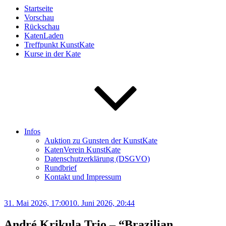
Startseite
Vorschau
Rückschau
KatenLaden
Treffpunkt KunstKate
Kurse in der Kate
Infos
Auktion zu Gunsten der KunstKate
KatenVerein KunstKate
Datenschutzerklärung (DSGVO)
Rundbrief
Kontakt und Impressum
Veröffentlicht
31. Mai 2026, 17:00
10. Juni 2026, 20:44
am
André Krikula Trio – “Brazilian