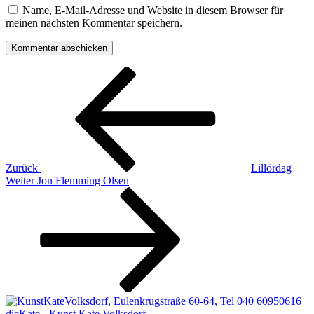
Name, E-Mail-Adresse und Website in diesem Browser für
meinen nächsten Kommentar speichern.
Beitragsnavigation
Vorheriger
Beitrag
Zurück
Lillördag
Nächster
Weiter
Jon Flemming Olsen
Beitrag
dieKate - Kunst Kate Volksdorf