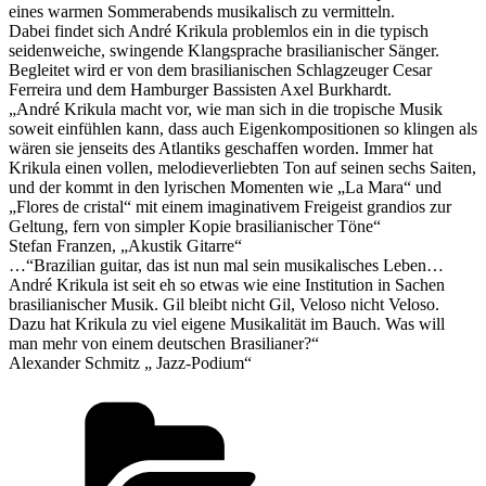
eines warmen Sommerabends musikalisch zu vermitteln.
Dabei findet sich André Krikula problemlos ein in die typisch
seidenweiche, swingende Klangsprache brasilianischer Sänger.
Begleitet wird er von dem brasilianischen Schlagzeuger Cesar
Ferreira und dem Hamburger Bassisten Axel Burkhardt.
„André Krikula macht vor, wie man sich in die tropische Musik
soweit einfühlen kann, dass auch Eigenkompositionen so klingen als
wären sie jenseits des Atlantiks geschaffen worden. Immer hat
Krikula einen vollen, melodieverliebten Ton auf seinen sechs Saiten,
und der kommt in den lyrischen Momenten wie „La Mara“ und
„Flores de cristal“ mit einem imaginativem Freigeist grandios zur
Geltung, fern von simpler Kopie brasilianischer Töne“
Stefan Franzen, „Akustik Gitarre“
…“Brazilian guitar, das ist nun mal sein musikalisches Leben…
André Krikula ist seit eh so etwas wie eine Institution in Sachen
brasilianischer Musik. Gil bleibt nicht Gil, Veloso nicht Veloso.
Dazu hat Krikula zu viel eigene Musikalität im Bauch. Was will
man mehr von einem deutschen Brasilianer?“
Alexander Schmitz „ Jazz-Podium“
Kategorien